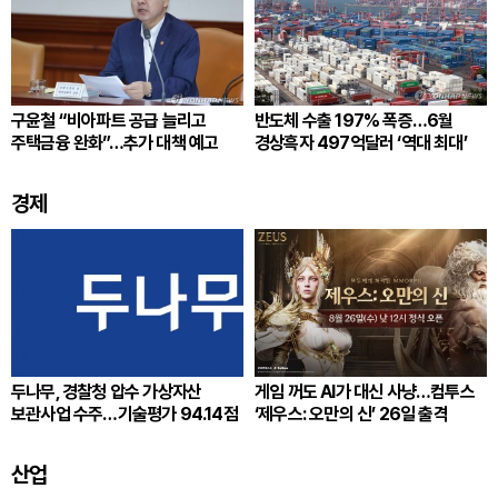
구윤철 “비아파트 공급 늘리고
반도체 수출 197% 폭증…6월
주택금융 완화”…추가 대책 예고
경상흑자 497억달러 ‘역대 최대’
경제
두나무, 경찰청 압수 가상자산
게임 꺼도 AI가 대신 사냥…컴투스
보관사업 수주…기술평가 94.14점
‘제우스: 오만의 신’ 26일 출격
산업