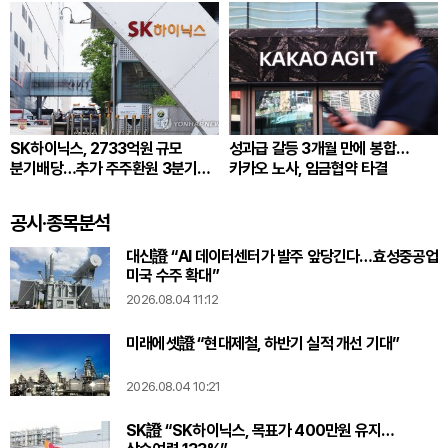
SK하이닉스, 2733억원 규모
성과급 갈등 3개월 만에 봉합…
분기배당…추가 주주환원 3분기
카카오 노사, 임금협약 타결
확정
공시·종목분석
대신證 “AI 데이터센터가 발주 앞당긴다…효성중공업
미국 수주 확대”
2026.08.04 11:12
미래에셋證 “현대제철, 하반기 실적 개선 기대”
2026.08.04 10:21
SK證 “SK하이닉스, 목표가 400만원 유지…