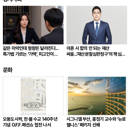
같은 마약인데 형량은 달라진다...
이혼 시 합의 안 되는 재산
특가법 가르는 ‘가액’, 피고인이
싸움...'재산분할심판청구'의 핵심
따져봐야 할 것
쟁점
문화
오봉도시락, 한·불 수교 140주년
시그니엘 부산, 홍정기 교수와 ‘뉴로
기념 O.F.F. 패션쇼 협찬 나서
웰니스’ 패키지 선봬