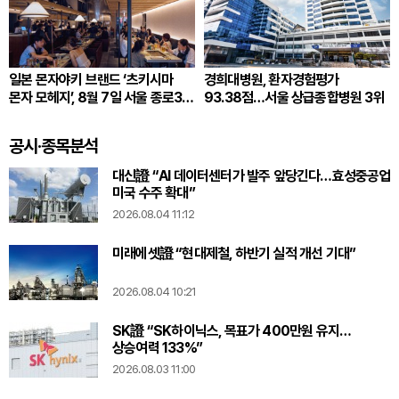
일본 몬자야키 브랜드 ‘츠키시마
경희대병원, 환자경험평가
몬자 모헤지’, 8월 7일 서울 종로3가
93.38점…서울 상급종합병원 3위
한국 1호점 오픈
공시·종목분석
대신證 “AI 데이터센터가 발주 앞당긴다…효성중공업
미국 수주 확대”
2026.08.04 11:12
미래에셋證 “현대제철, 하반기 실적 개선 기대”
2026.08.04 10:21
SK證 “SK하이닉스, 목표가 400만원 유지…
상승여력 133%”
2026.08.03 11:00