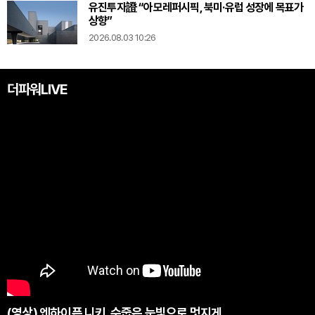
유진투자證 “아모레퍼시픽, 북미·유럽 성장에 목표가
상향”
2026.08.03 10:26
더파워LIVE
(영상) 엔하이픈 니키, 수줍은 눈빛으로 멋지게