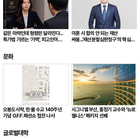
같은 마약인데 형량은 달라진다...
이혼 시 합의 안 되는 재산
특가법 가르는 ‘가액’, 피고인이
싸움...'재산분할심판청구'의 핵심
따져봐야 할 것
쟁점
문화
오봉도시락, 한·불 수교 140주년
시그니엘 부산, 홍정기 교수와 ‘뉴로
기념 O.F.F. 패션쇼 협찬 나서
웰니스’ 패키지 선봬
글로벌대학