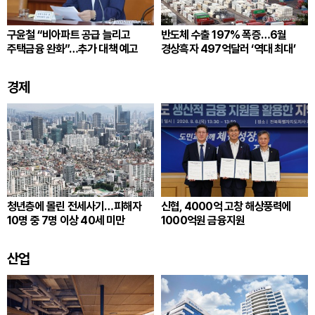
구윤철 “비아파트 공급 늘리고
반도체 수출 197% 폭증…6월
주택금융 완화”…추가 대책 예고
경상흑자 497억달러 ‘역대 최대’
경제
청년층에 몰린 전세사기…피해자
신협, 4000억 고창 해상풍력에
10명 중 7명 이상 40세 미만
1000억원 금융지원
산업