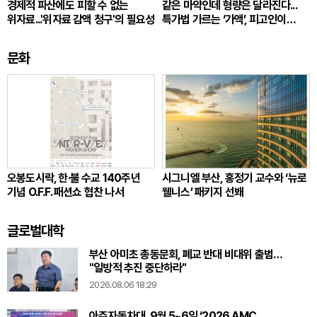
경제적 파산에도 피할 수 없는
같은 마약인데 형량은 달라진다...
위자료...'위자료 감액 청구'의 필요성
특가법 가르는 ‘가액’, 피고인이
따져봐야 할 것
문화
오봉도시락, 한·불 수교 140주년
시그니엘 부산, 홍정기 교수와 ‘뉴로
기념 O.F.F. 패션쇼 협찬 나서
웰니스’ 패키지 선봬
글로벌대학
부산 아미초 총동문회, 폐교 반대 비대위 출범…
"일방적 추진 중단하라"
2026.08.06 18:29
아주자동차대, 9월 5~6일 ‘2026 AMC