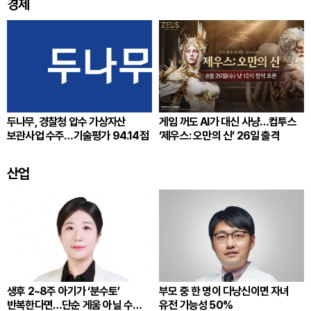
경제
두나무, 경찰청 압수 가상자산
게임 꺼도 AI가 대신 사냥…컴투스
보관사업 수주…기술평가 94.14점
‘제우스: 오만의 신’ 26일 출격
산업
생후 2~8주 아기가 ‘분수토’
부모 중 한 명이 다낭신이면 자녀
반복한다면…단순 게움 아닐 수
유전 가능성 50%