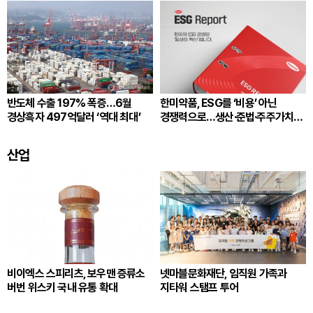
반도체 수출 197% 폭증…6월
한미약품, ESG를 ‘비용’ 아닌
경상흑자 497억달러 ‘역대 최대’
경쟁력으로…생산·준법·주주가치
잇는다
산업
비이엑스 스피리츠, 보우맨 증류소
넷마블문화재단, 임직원 가족과
버번 위스키 국내 유통 확대
지타워 스탬프 투어