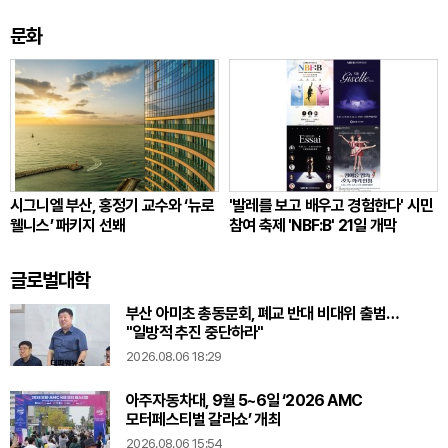
문화
시그니엘 부산, 홍정기 교수와 ‘뉴로
'발레를 보고 배우고 경험한다' 시민
웰니스’ 패키지 선봬
참여 축제 'NBF:B' 21일 개막
글로벌대학
부산 아미초 총동문회, 폐교 반대 비대위 출범…
"일방적 추진 중단하라"
2026.08.06 18:29
아주자동차대, 9월 5~6일 ‘2026 AMC
모터페스티벌 갈라쇼’ 개최
2026.08.06 15:54