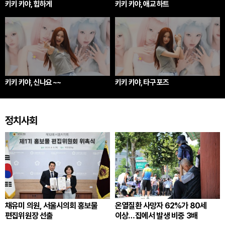
키키 키야, 힙하게
키키 키야, 애교 하트
키키 키야, 신나요 ~~
키키 키야, 타구 포즈
정치사회
채유미 의원, 서울시의회 홍보물
온열질환 사망자 62%가 80세
편집위원장 선출
이상…집에서 발생 비중 3배