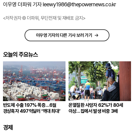
이우영 더파워 기자 leewy1986@thepowernews.co.kr
<저작권자 © 더파워, 무단전재 및 재배포 금지>
이우영 기자의 다른 기사 보러 가기
오늘의 주요뉴스
반도체 수출 197% 폭증…6월
온열질환 사망자 62%가 80세
경상흑자 497억달러 ‘역대 최대’
이상…집에서 발생 비중 3배
경제