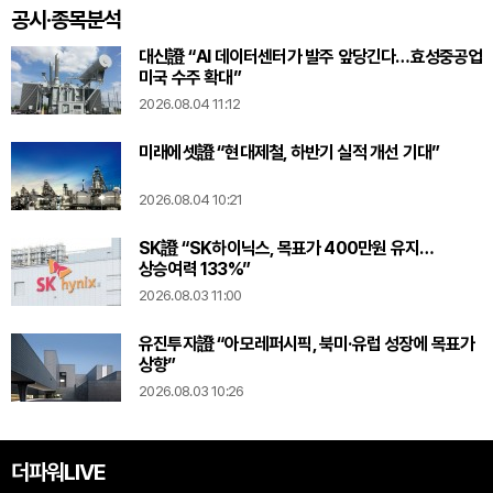
공시·종목분석
대신證 “AI 데이터센터가 발주 앞당긴다…효성중공업
미국 수주 확대”
2026.08.04 11:12
미래에셋證 “현대제철, 하반기 실적 개선 기대”
2026.08.04 10:21
SK證 “SK하이닉스, 목표가 400만원 유지…
상승여력 133%”
2026.08.03 11:00
유진투자證 “아모레퍼시픽, 북미·유럽 성장에 목표가
상향”
2026.08.03 10:26
더파워LIVE