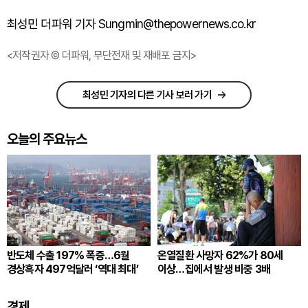
최성민 더파워 기자 Sungmin@thepowernews.co.kr
<저작권자 © 더파워, 무단전재 및 재배포 금지>
최성민 기자의 다른 기사 보러 가기
오늘의 주요뉴스
반도체 수출 197% 폭증…6월
온열질환 사망자 62%가 80세
경상흑자 497억달러 ‘역대 최대’
이상…집에서 발생 비중 3배
경제