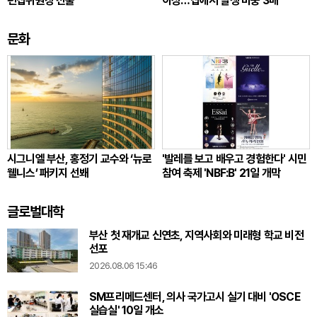
편집위원장 선출
이상…집에서 발생 비중 3배
문화
시그니엘 부산, 홍정기 교수와 ‘뉴로
'발레를 보고 배우고 경험한다' 시민
웰니스’ 패키지 선봬
참여 축제 'NBF:B' 21일 개막
글로벌대학
부산 첫 재개교 신연초, 지역사회와 미래형 학교 비전
선포
2026.08.06 15:46
SM프리메드센터, 의사 국가고시 실기 대비 'OSCE
실습실' 10일 개소