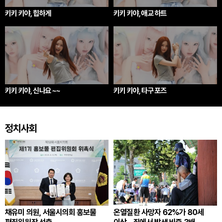
키키 키야, 힙하게
키키 키야, 애교 하트
키키 키야, 신나요 ~~
키키 키야, 타구 포즈
정치사회
채유미 의원, 서울시의회 홍보물
온열질환 사망자 62%가 80세