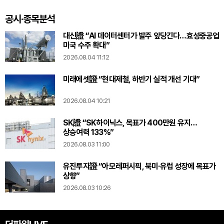
국내 최대규모 운영
공시·종목분석
대신證 “AI 데이터센터가 발주 앞당긴다…효성중공업
미국 수주 확대”
2026.08.04 11:12
미래에셋證 “현대제철, 하반기 실적 개선 기대”
2026.08.04 10:21
SK證 “SK하이닉스, 목표가 400만원 유지…
상승여력 133%”
2026.08.03 11:00
유진투자證 “아모레퍼시픽, 북미·유럽 성장에 목표가
상향”
2026.08.03 10:26