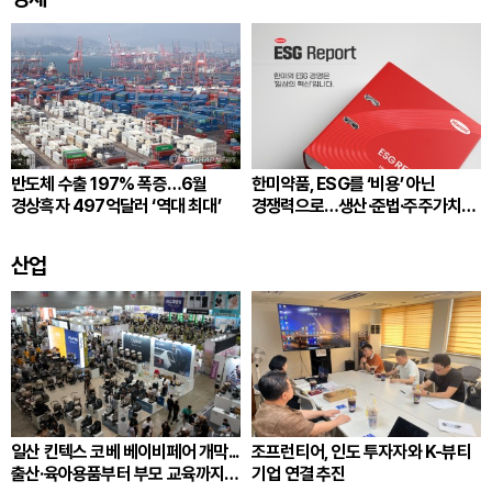
반도체 수출 197% 폭증…6월
한미약품, ESG를 ‘비용’ 아닌
경상흑자 497억달러 ‘역대 최대’
경쟁력으로…생산·준법·주주가치
잇는다
산업
일산 킨텍스 코베 베이비페어 개막...
조프런티어, 인도 투자자와 K-뷰티
출산·육아용품부터 부모 교육까지
기업 연결 추진