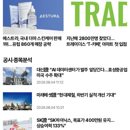
에스트라, 국내 더마 스킨케어 판매
지난해 2800만명 찾았다…
1위…유럽 860개 매장 공략
트레이더스 ‘T-카페’, 이마트 첫 입점
공시·종목분석
대신證 “AI 데이터센터가 발주 앞당긴다…효성중공업
미국 수주 확대”
2026.08.04 11:12
미래에셋證 “현대제철, 하반기 실적 개선 기대”
2026.08.04 10:21
SK證 “SK하이닉스, 목표가 400만원 유지…
상승여력 133%”