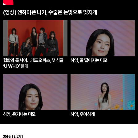
(영상) 엔하이픈 니키, 수줍은 눈빛으로 멋지게
힙합과 록 사이…레드 오파츠, 첫 싱글
하영, 꿀 떨어지는 미모
‘U WHO’ 발매
하영, 윤기나는 미모
하영, 우아하게
정치사회