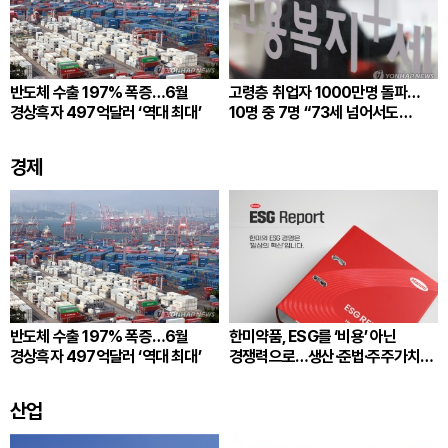
반도체 수출 197% 폭증…6월
고령층 취업자 1000만명 돌파…
경상흑자 497억달러 ‘역대 최대’
10명 중 7명 “73세 넘어서도
일하겠다”
경제
반도체 수출 197% 폭증…6월
한미약품, ESG를 ‘비용’ 아닌
경상흑자 497억달러 ‘역대 최대’
경쟁력으로…생산·준법·주주가치
잇는다
산업