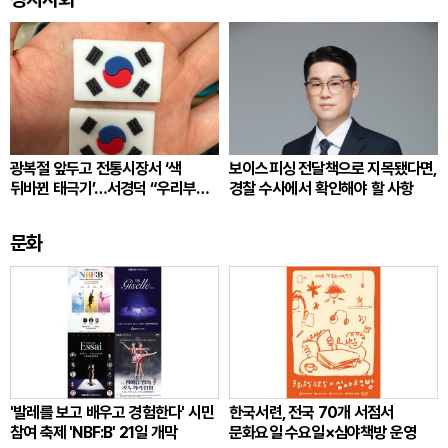
광복절 앞두고 전통시장서 ‘색
보이스피싱 전달책으로 지목됐다면,
뒤바뀐 태극기’…서경덕 “우리부터
경찰 수사에서 확인해야 할 사항
각성”
문화
'발레를 보고 배우고 경험한다' 시민
한국서련, 전국 70개 서점서
참여 축제 'NBF:B' 21일 개막
문화요일 수요일×심야책방 운영