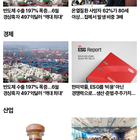
반도체 수출 197% 폭증…6월
온열질환 사망자 62%가 80세
경상흑자 497억달러 ‘역대 최대’
이상…집에서 발생 비중 3배
경제
반도체 수출 197% 폭증…6월
한미약품, ESG를 ‘비용’ 아닌
경상흑자 497억달러 ‘역대 최대’
경쟁력으로…생산·준법·주주가치
잇는다
산업