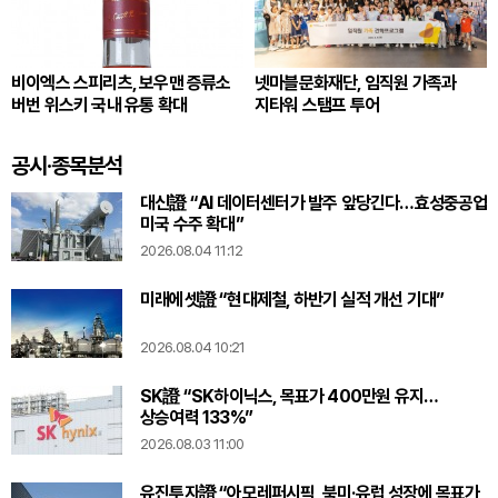
비이엑스 스피리츠, 보우맨 증류소
넷마블문화재단, 임직원 가족과
버번 위스키 국내 유통 확대
지타워 스탬프 투어
공시·종목분석
대신證 “AI 데이터센터가 발주 앞당긴다…효성중공업
미국 수주 확대”
2026.08.04 11:12
미래에셋證 “현대제철, 하반기 실적 개선 기대”
2026.08.04 10:21
SK證 “SK하이닉스, 목표가 400만원 유지…
상승여력 133%”
2026.08.03 11:00
유진투자證 “아모레퍼시픽, 북미·유럽 성장에 목표가