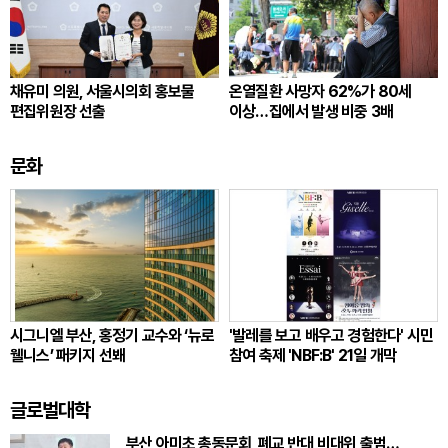
채유미 의원, 서울시의회 홍보물
온열질환 사망자 62%가 80세
편집위원장 선출
이상…집에서 발생 비중 3배
문화
시그니엘 부산, 홍정기 교수와 ‘뉴로
'발레를 보고 배우고 경험한다' 시민
웰니스’ 패키지 선봬
참여 축제 'NBF:B' 21일 개막
글로벌대학
부산 아미초 총동문회, 폐교 반대 비대위 출범…