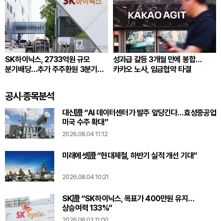
SK하이닉스, 2733억원 규모
성과급 갈등 3개월 만에 봉합…
분기배당…추가 주주환원 3분기
카카오 노사, 임금협약 타결
확정
공시·종목분석
대신證 “AI 데이터센터가 발주 앞당긴다…효성중공업
미국 수주 확대”
2026.08.04 11:12
미래에셋證 “현대제철, 하반기 실적 개선 기대”
2026.08.04 10:21
SK證 “SK하이닉스, 목표가 400만원 유지…
상승여력 133%”
2026.08.03 11:00