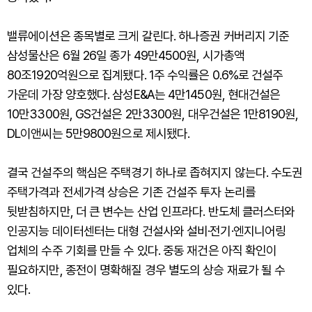
밸류에이션은 종목별로 크게 갈린다. 하나증권 커버리지 기준
삼성물산은 6월 26일 종가 49만4500원, 시가총액
80조1920억원으로 집계됐다. 1주 수익률은 0.6%로 건설주
가운데 가장 양호했다. 삼성E&A는 4만1450원, 현대건설은
10만3300원, GS건설은 2만3300원, 대우건설은 1만8190원,
DL이앤씨는 5만9800원으로 제시됐다.
결국 건설주의 핵심은 주택경기 하나로 좁혀지지 않는다. 수도권
주택가격과 전세가격 상승은 기존 건설주 투자 논리를
뒷받침하지만, 더 큰 변수는 산업 인프라다. 반도체 클러스터와
인공지능 데이터센터는 대형 건설사와 설비·전기·엔지니어링
업체의 수주 기회를 만들 수 있다. 중동 재건은 아직 확인이
필요하지만, 종전이 명확해질 경우 별도의 상승 재료가 될 수
있다.