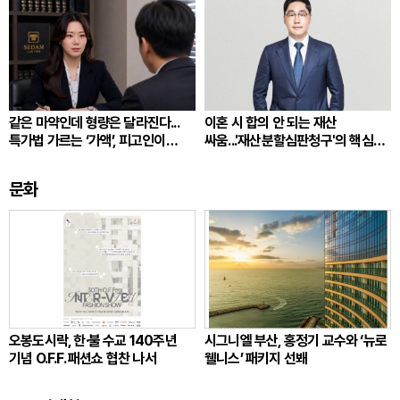
같은 마약인데 형량은 달라진다...
이혼 시 합의 안 되는 재산
특가법 가르는 ‘가액’, 피고인이
싸움...'재산분할심판청구'의 핵심
따져봐야 할 것
쟁점
문화
오봉도시락, 한·불 수교 140주년
시그니엘 부산, 홍정기 교수와 ‘뉴로
기념 O.F.F. 패션쇼 협찬 나서
웰니스’ 패키지 선봬