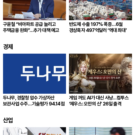
구윤철 “비아파트 공급 늘리고
반도체 수출 197% 폭증…6월
주택금융 완화”…추가 대책 예고
경상흑자 497억달러 ‘역대 최대’
경제
두나무, 경찰청 압수 가상자산
게임 꺼도 AI가 대신 사냥…컴투스
보관사업 수주…기술평가 94.14점
‘제우스: 오만의 신’ 26일 출격
산업