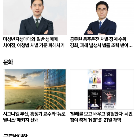
미성년자성매매와 일반 성매매
공무원 음주운전 처벌·징계 수위
차이점, 아청법 처벌 기준 파헤치기
강화, 피해 발생시 법률 조력 받아
대응해야
문화
시그니엘 부산, 홍정기 교수와 ‘뉴로
'발레를 보고 배우고 경험한다' 시민
웰니스’ 패키지 선봬
참여 축제 'NBF:B' 21일 개막
글로벌대학