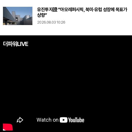
유진투자證 “아모레퍼시픽, 북미·유럽 성장에 목표가
상향”
2026.08.03 10:26
더파워LIVE