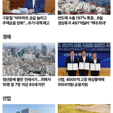
구윤철 “비아파트 공급 늘리고
반도체 수출 197% 폭증…6월
주택금융 완화”…추가 대책 예고
경상흑자 497억달러 ‘역대 최대’
경제
청년층에 몰린 전세사기…피해자
신협, 4000억 고창 해상풍력에
10명 중 7명 이상 40세 미만
1000억원 금융지원
산업