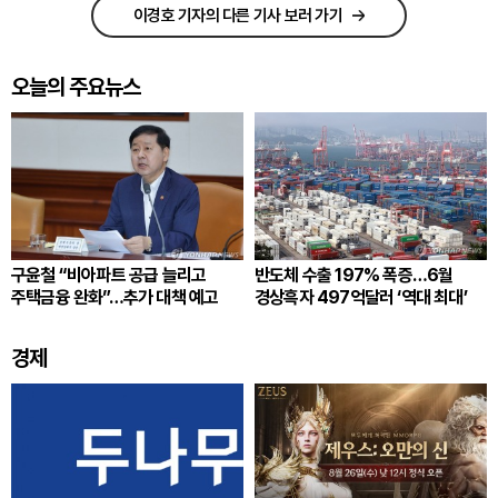
이경호 기자의 다른 기사 보러 가기
오늘의 주요뉴스
구윤철 “비아파트 공급 늘리고
반도체 수출 197% 폭증…6월
주택금융 완화”…추가 대책 예고
경상흑자 497억달러 ‘역대 최대’
경제