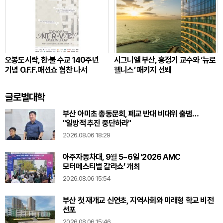
오봉도시락, 한·불 수교 140주년
시그니엘 부산, 홍정기 교수와 ‘뉴로
기념 O.F.F. 패션쇼 협찬 나서
웰니스’ 패키지 선봬
글로벌대학
부산 아미초 총동문회, 폐교 반대 비대위 출범…
"일방적 추진 중단하라"
2026.08.06 18:29
아주자동차대, 9월 5~6일 ‘2026 AMC
모터페스티벌 갈라쇼’ 개최
2026.08.06 15:54
부산 첫 재개교 신연초, 지역사회와 미래형 학교 비전
선포
2026.08.06 15:46