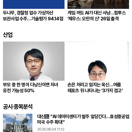
두나무, 경찰청 압수 가상자산
게임 꺼도 AI가 대신 사냥…컴투스
보관사업 수주…기술평가 94.14점
‘제우스: 오만의 신’ 26일 출격
산업
부모 중 한 명이 다낭신이면 자녀
손은 저리고 엄지는 욱신…여름
유전 가능성 50%
레포츠 뒤 나타나는 ‘3가지 경고’
공시·종목분석
대신證 “AI 데이터센터가 발주 앞당긴다…효성중공업
미국 수주 확대”
2026.08.04 11:12