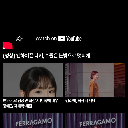
(영상) 엔하이픈 니키, 수줍은 눈빛으로 멋지게
판타지오 남궁견 회장 지원 속에 배우
김희애, 럭셔리 자태
강예원 재계약 체결