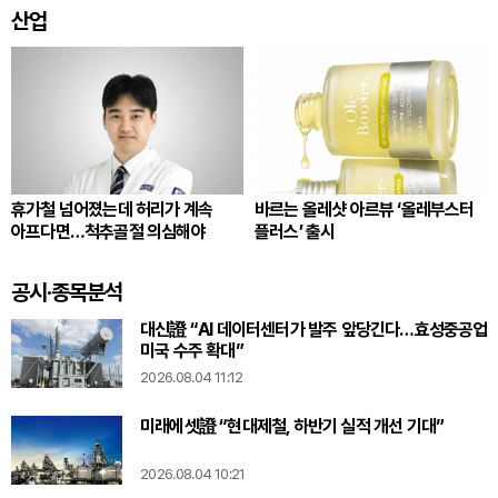
산업
휴가철 넘어졌는데 허리가 계속
바르는 올레샷 아르뷰 ‘올레부스터
아프다면…척추골절 의심해야
플러스’ 출시
공시·종목분석
대신證 “AI 데이터센터가 발주 앞당긴다…효성중공업
미국 수주 확대”
2026.08.04 11:12
미래에셋證 “현대제철, 하반기 실적 개선 기대”
2026.08.04 10:21