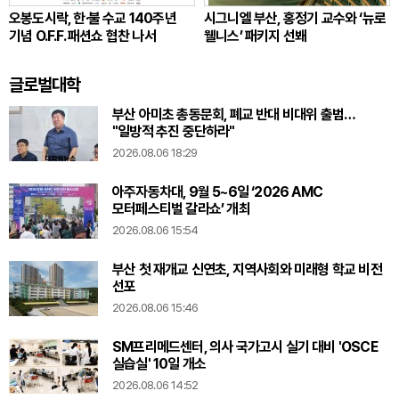
오봉도시락, 한·불 수교 140주년
시그니엘 부산, 홍정기 교수와 ‘뉴로
기념 O.F.F. 패션쇼 협찬 나서
웰니스’ 패키지 선봬
글로벌대학
부산 아미초 총동문회, 폐교 반대 비대위 출범…
"일방적 추진 중단하라"
2026.08.06 18:29
아주자동차대, 9월 5~6일 ‘2026 AMC
모터페스티벌 갈라쇼’ 개최
2026.08.06 15:54
부산 첫 재개교 신연초, 지역사회와 미래형 학교 비전
선포
2026.08.06 15:46
SM프리메드센터, 의사 국가고시 실기 대비 'OSCE
실습실' 10일 개소
2026.08.06 14:52