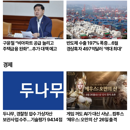
구윤철 “비아파트 공급 늘리고
반도체 수출 197% 폭증…6월
주택금융 완화”…추가 대책 예고
경상흑자 497억달러 ‘역대 최대’
경제
두나무, 경찰청 압수 가상자산
게임 꺼도 AI가 대신 사냥…컴투스
보관사업 수주…기술평가 94.14점
‘제우스: 오만의 신’ 26일 출격