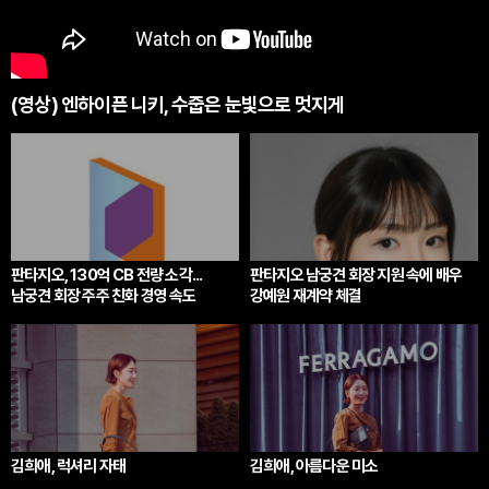
(영상) 엔하이픈 니키, 수줍은 눈빛으로 멋지게
판타지오, 130억 CB 전량 소각...
판타지오 남궁견 회장 지원 속에 배우
남궁견 회장 주주 친화 경영 속도
강예원 재계약 체결
김희애, 럭셔리 자태
김희애, 아름다운 미소