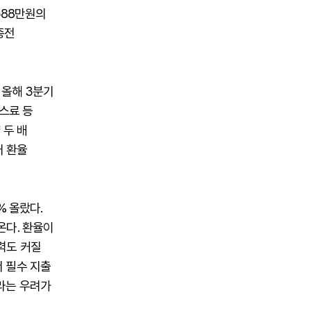
588만원의
종전
 올해 3분기
가스료 등
 두 배
러 환율
% 올랐다.
온다. 환율이
력도 커질
 필수 지출
라는 우려가