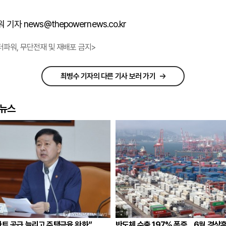
기자 news@thepowernews.co.kr
더파워, 무단전재 및 재배포 금지>
최병수 기자의 다른 기사 보러 가기
요뉴스
트 공급 늘리고 주택금융 완화”…
반도체 수출 197% 폭증…6월 경상