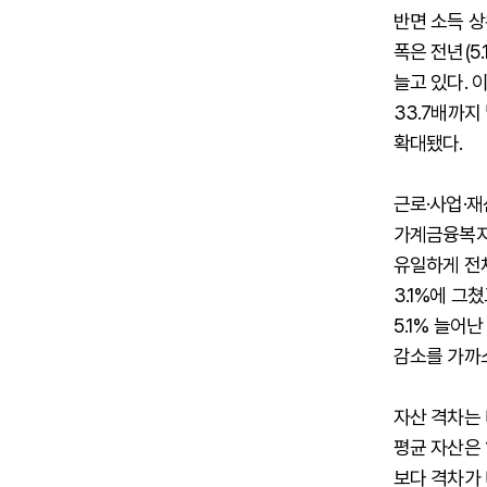
반면 소득 상
폭은 전년(5
늘고 있다. 
33.7배까지
확대됐다.
근로·사업·재
가계금융복지조
유일하게 전체
3.1%에 그
5.1% 늘어
감소를 가까
자산 격차는 
평균 자산은 1
보다 격차가 