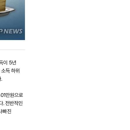
득이 5년
 소득 하위
.
401만원으로
다. 전반적인
 나빠진