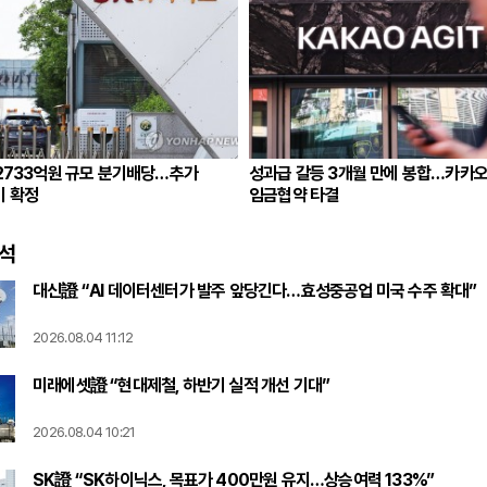
2733억원 규모 분기배당…추가
성과급 갈등 3개월 만에 봉합…카카오
기 확정
임금협약 타결
석
대신證 “AI 데이터센터가 발주 앞당긴다…효성중공업 미국 수주 확대”
2026.08.04 11:12
미래에셋證 “현대제철, 하반기 실적 개선 기대”
2026.08.04 10:21
SK證 “SK하이닉스, 목표가 400만원 유지…상승여력 133%”