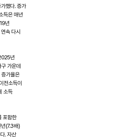
증가했다. 증가
로소득은 매년
19년
년 연속 다시
2025년
가구 가운데
득 증가율은
 이전소득이
체 소득
를 포함한
년(7.3배)
다. 자산