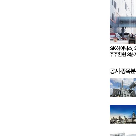
SK하이닉스, 
주주환원 3분
공시·종목분