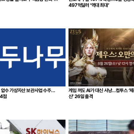
497억달러 ‘역대 최대’
청 압수 가상자산 보관사업 수주…
게임 꺼도 AI가 대신 사냥…컴투스 ‘
14점
신’ 26일 출격