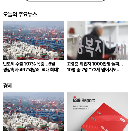
오늘의 주요뉴스
반도체 수출 197% 폭증…6월
고령층 취업자 1000만명 돌파…
경상흑자 497억달러 ‘역대 최대’
10명 중 7명 “73세 넘어서도
일하겠다”
경제