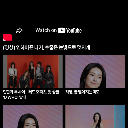
(영상) 엔하이픈 니키, 수줍은 눈빛으로 멋지게
힙합과 록 사이…레드 오파츠, 첫 싱글
하영, 꿀 떨어지는 미모
‘U WHO’ 발매