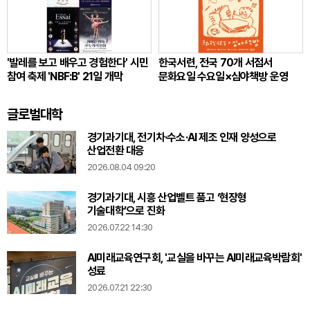
'발레를 보고 배우고 경험한다' 시민
한국서련, 전국 70개 서점서
참여 축제 'NBF:B' 21일 개막
문화요일 수요일×심야책방 운영
글로벌대학
경기과기대, 전기차·수소·AI 제조 인재 양성으로
산업전환 대응
2026.08.04 09:20
경기과기대, 시흥 산업벨트 품고 ‘현장형
기술대학’으로 진화
2026.07.22 14:30
AI미래교육연구회, '교실을 바꾸는 AI미래교육박람회'
성료
2026.07.21 22:30