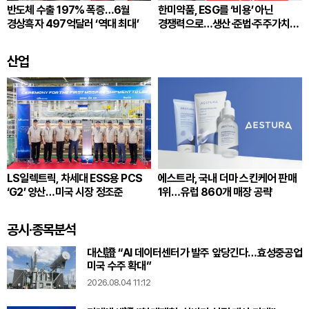
반도체 수출 197% 폭증…6월
한미약품, ESG를 ‘비용’ 아닌
경상흑자 497억달러 ‘역대 최대’
경쟁력으로…생산·준법·주주가치
잇는다
산업
LS일렉트릭, 차세대 ESS용 PCS
에스트라, 국내 더마 스킨케어 판매
‘G2’ 양산…미국 시장 정조준
1위…유럽 860개 매장 공략
공시·종목분석
대신證 “AI 데이터센터가 발주 앞당긴다…효성중공업
미국 수주 확대”
2026.08.04 11:12