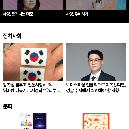
하영, 윤기나는 미모
하영, 우아하게
정치사회
광복절 앞두고 전통시장서 ‘색
보이스피싱 전달책으로 지목됐다면,
뒤바뀐 태극기’…서경덕 “우리부터
경찰 수사에서 확인해야 할 사항
각성”
문화